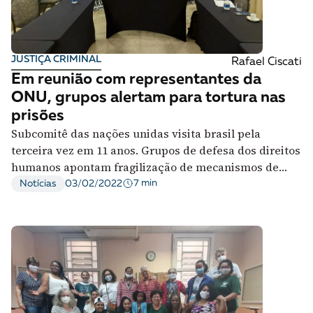
JUSTIÇA CRIMINAL
Rafael Ciscati
Em reunião com representantes da
ONU, grupos alertam para tortura nas
prisões
Subcomitê das nações unidas visita brasil pela
terceira vez em 11 anos. Grupos de defesa dos direitos
humanos apontam fragilização de mecanismos de
combate à tortura na pandemia
7 min
Notícias
03/02/2022