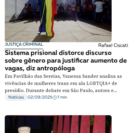
A [BD] conta as histórias de quem defende
direitos humanos no Brasil. Para continuar,
esse trabalho precisa da sua doação!
VEJA COMO APOIAR!
JUSTIÇA CRIMINAL
Rafael Ciscati
Sistema prisional distorce discurso
sobre gênero para justificar aumento de
vagas, diz antropóloga
Em Pavilhão das Sereias, Vanessa Sander analisa as
vivências de mulheres trans em ala LGBTQIA+ de
presídio. Durante debate em São Paulo, autora e
sobreviventes do cárcere discutiram como sistema
7 min
Notícias
02/09/2025
prisional reforça estereótipos de gênero