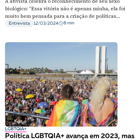
A ativista celebra o reconhecimento de seu sexo
biológico: “Essa vitória não é apenas minha, ela foi
muito bem pensada para a criação de políticas
públicas"
8 min
Entrevista
12/03/2024
LGBTQIA+
Política LGBTQIA+ avança em 2023, mas