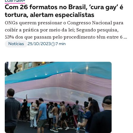
LGBTQIA+
Com 26 formatos no Brasil, ‘cura gay’ é
tortura, alertam especialistas
ONGs querem pressionar o Congresso Nacional para
coibir a prática por meio da lei; Segundo pesquisa,
53% dos que passam pelo procedimento têm entre 6 e
17 anos.
7 min
Notícias
25/10/2023