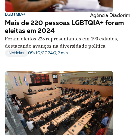
A [BD] conta as histórias de quem defende
direitos humanos no Brasil. Para continuar,
LGBTQIA+
Agência Diadorim
esse trabalho precisa da sua doação!
Mais de 220 pessoas LGBTQIA+ foram
eleitas em 2024
VEJA COMO APOIAR!
Foram eleitos 225 representantes em 190 cidades,
destacando avanços na diversidade política
2 min
Notícias
09/10/2024