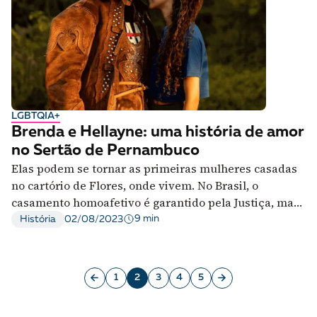
LGBTQIA+
Brenda e Hellayne: uma história de amor
no Sertão de Pernambuco
Elas podem se tornar as primeiras mulheres casadas
no cartório de Flores, onde vivem. No Brasil, o
casamento homoafetivo é garantido pela Justiça, mas
ainda não é assegurado em lei
9 min
História
02/08/2023
1
2
3
4
5