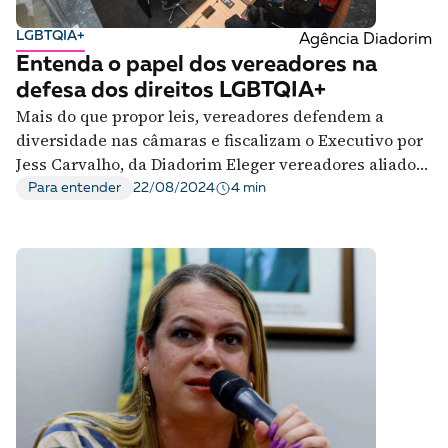
LGBTQIA+
Agência Diadorim
Entenda o papel dos vereadores na
defesa dos direitos LGBTQIA+
Mais do que propor leis, vereadores defendem a
diversidade nas câmaras e fiscalizam o Executivo por
Jess Carvalho, da Diadorim Eleger vereadores aliados
da população LGBTQIA+ é essencial para garantir que
4 min
Para entender
22/08/2024
as necessidades e direitos desse grupo sejam
representados e protegidos no processo legislativo
local. Esses parlamentares, que serão escolhidos
nas próximas eleições, atuam na construção […]