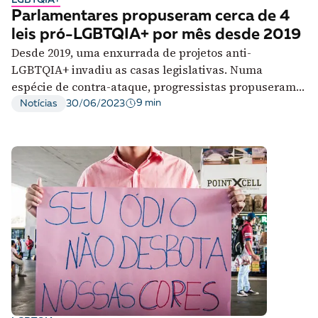
A [BD] conta as histórias de quem defende
Parlamentares propuseram cerca de 4
direitos humanos no Brasil. Para continuar,
leis pró-LGBTQIA+ por mês desde 2019
esse trabalho precisa da sua doação!
Desde 2019, uma enxurrada de projetos anti-
LGBTQIA+ invadiu as casas legislativas. Numa
VEJA COMO APOIAR!
espécie de contra-ataque, progressistas propuseram
209 PLs em favor dessa população
9 min
Notícias
30/06/2023