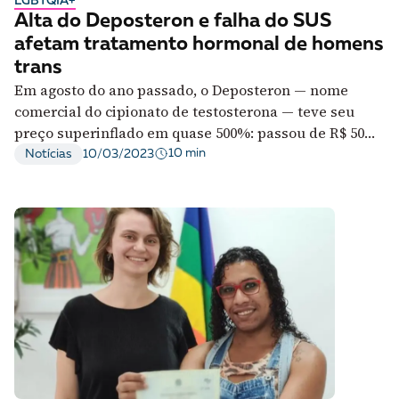
LGBTQIA+
Alta do Deposteron e falha do SUS
afetam tratamento hormonal de homens
trans
Em agosto do ano passado, o Deposteron — nome
comercial do cipionato de testosterona — teve seu
preço superinflado em quase 500%: passou de R$ 50
para cerca R$ 250
10 min
Notícias
10/03/2023