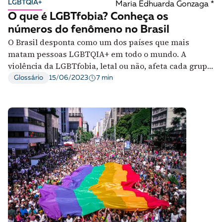
LGBTQIA+
Maria Edhuarda Gonzaga *
O que é LGBTfobia? Conheça os
números do fenômeno no Brasil
O Brasil desponta como um dos países que mais
matam pessoas LGBTQIA+ em todo o mundo. A
violência da LGBTfobia, letal ou não, afeta cada grupo
representado na sigla
7 min
Glossário
15/06/2023