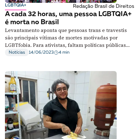
LGBTQIA+
Redação Brasil de Direitos
A cada 32 horas, uma pessoa LGBTQIA+
é morta no Brasil
Levantamento aponta que pessoas trans e travestis
são principais vítimas de mortes motivadas por
LGBTfobia. Para ativistas, faltam políticas públicas
que protejam essa população
4 min
Notícias
14/06/2023