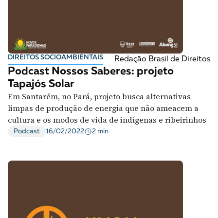
A [BD] conta as histórias de quem defende
direitos humanos no Brasil. Para continuar,
esse trabalho precisa da sua doação!
VEJA COMO APOIAR!
DIREITOS SOCIOAMBIENTAIS
Redação Brasil de Direitos
Podcast Nossos Saberes: projeto
Tapajós Solar
Em Santarém, no Pará, projeto busca alternativas
limpas de produção de energia que não ameacem a
cultura e os modos de vida de indígenas e ribeirinhos
2 min
Podcast
16/02/2022