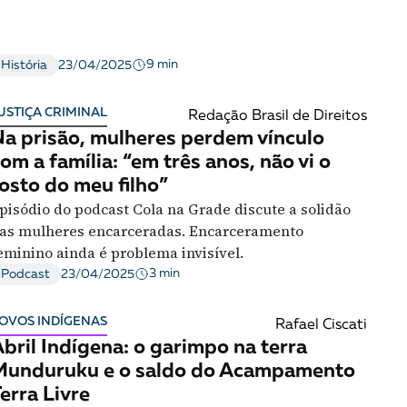
ombate ao racismo e o fortalecimento da negritude
9 min
História
23/04/2025
USTIÇA CRIMINAL
Redação Brasil de Direitos
a prisão, mulheres perdem vínculo
om a família: “em três anos, não vi o
osto do meu filho”
pisódio do podcast Cola na Grade discute a solidão
as mulheres encarceradas. Encarceramento
eminino ainda é problema invisível.
3 min
Podcast
23/04/2025
OVOS INDÍGENAS
Rafael Ciscati
bril Indígena: o garimpo na terra
Munduruku e o saldo do Acampamento
erra Livre