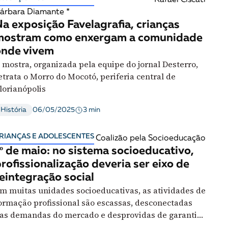
Rafael Ciscati
árbara Diamante *
a exposição Favelagrafia, crianças
mostram como enxergam a comunidade
onde vivem
 mostra, organizada pela equipe do jornal Desterro,
etrata o Morro do Mocotó, periferia central de
lorianópolis
3 min
História
06/05/2025
RIANÇAS E ADOLESCENTES
Coalizão pela Socioeducação
º de maio: no sistema socioeducativo,
rofissionalização deveria ser eixo de
eintegração social
m muitas unidades socioeducativas, as atividades de
ormação profissional são escassas, desconectadas
as demandas do mercado e desprovidas de garantias
ínimas de direitos. É urgente tratar a