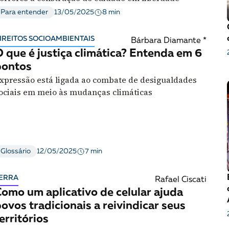
essão
Tráfico de pessoas e trabalho escravo
Podcast
8 min
Para entender
13/05/2025
IREITOS SOCIOAMBIENTAIS
Bárbara Diamante *
 que é justiça climática? Entenda em 6
pontos
xpressão está ligada ao combate de desigualdades
ociais em meio às mudanças climáticas
7 min
Glossário
12/05/2025
ERRA
Rafael Ciscati
omo um aplicativo de celular ajuda
ovos tradicionais a reivindicar seus
erritórios