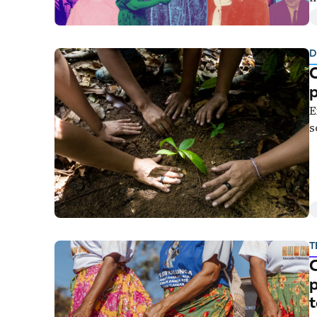
Liberdade de expr
D
O
E
s
T
C
p
t