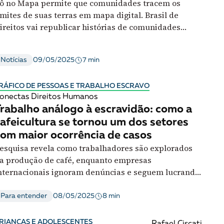
ô no Mapa permite que comunidades tracem os
imites de suas terras em mapa digital. Brasil de
ireitos vai republicar histórias de comunidades
apeadas
7 min
Notícias
09/05/2025
RÁFICO DE PESSOAS E TRABALHO ESCRAVO
onectas Direitos Humanos
rabalho análogo à escravidão: como a
afeicultura se tornou um dos setores
om maior ocorrência de casos
esquisa revela como trabalhadores são explorados
a produção de café, enquanto empresas
nternacionais ignoram denúncias e seguem lucrando
om cadeias produtivas e certificações ineficazes
8 min
Para entender
08/05/2025
RIANÇAS E ADOLESCENTES