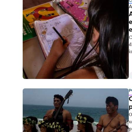
C
A
A
e
e
C
d
i
n
P
C
p
O
u
p