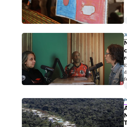
c
J
N
c
r
E
d
f
P
A
T