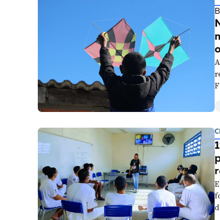
B
N
A
r
F
C
1
p
r
E
f
d
m