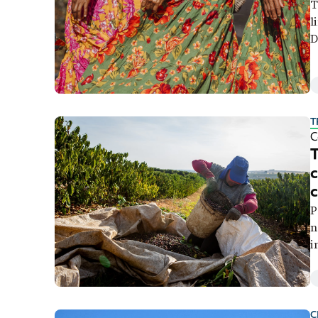
T
l
D
m
T
C
T
c
c
P
n
i
c
C