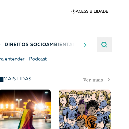
ACESSIBILIDADE
DIREITOS SOCIOAMBIENTAIS
JUSTIÇA CRIMIN
ra entender
Podcast
Apoie a Brasil de
Ver mais
MAIS LIDAS
Direitos
A [BD] conta as histórias de
quem defende direitos
humanos no Brasil. Para
continuar, esse trabalho
er
precisa da sua doação!