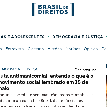
FORMATOS
mo
Migrações
Entrevista
ÇAS E ADOLESCENTES
DEMOCRACIA E JUSTIÇA
entes
Mobilização e articulação
Glossário
s
Entrevista
Glossário
História
Notícias
Opinião
Pa
ça
Mulheres
História
EMOCRACIA E JUSTIÇA
Desinstitute
entais
Políticas Públicas
Notícias
uta antimanicomial: entenda o que é o
ovimento social lembrado em 18 de
Povos indígenas
Opinião
maio
or uma sociedade sem manicômios: os caminhos da
uta antimanicomial no Brasil, da denúncia dos
Terra
Para entend
orrores à construção do cuidado em liberdade