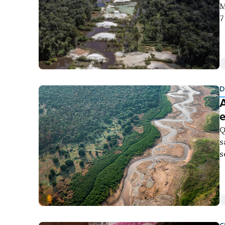
M
7
D
A
e
Q
s
s
u