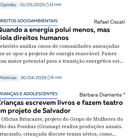
11 min
Opinião
01/05/2025
rofissionalização como estratégia de emancipação
IREITOS SOCIOAMBIENTAIS
Rafael Ciscati
uando a energia polui menos, mas
iola direitos humanos
elatório analisa casos de comunidades ameaçadas
or se opor a projetos de energia renovável. Países
om maior potencial para a transição energética estão
ntre aqueles que mais limitam espaço cívico
6 min
Notícias
30/04/2025
RIANÇAS E ADOLESCENTES
Bárbara Diamante *
rianças escrevem livros e fazem teatro
m projeto de Salvador
 Oficina Brincante, projeto do Grupo de Mulheres do
lto das Pombas (Grumap) realiza produções anuais.
rincando, criançada discute temas sérios, como