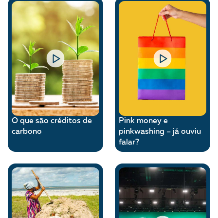
A [BD] conta as histórias de quem defende
direitos humanos no Brasil. Para continuar,
esse trabalho precisa da sua doação!
VEJA COMO APOIAR!
O que são créditos de
Pink money e
carbono
pinkwashing – já ouviu
falar?