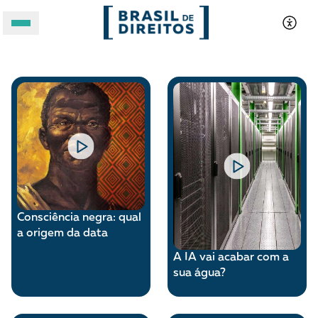
Webstories
A BRASIL DE DIREITOS
ASSUNTOS
FORMATOS
Consciência negra: qual
a origem da data
A IA vai acabar com a
sua água?
Apoie a Brasil de Direitos