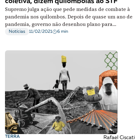
coletiva, dizem quilombolas ao STF
Supremo julga ação que pede medidas de combate à
pandemia nos quilombos. Depois de quase um ano de
pandemia, governo não desenhou plano para
comunidades
6 min
Notícias
11/02/2021
TERRA
Rafael Ciscati