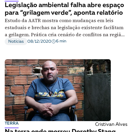
Legislação ambiental falha abre espaço
para “grilagem verde”, aponta relatório
Estudo da AATR mostra como mudanças em leis
estaduais e brechas na legislação existente facilitam
a grilagem. Prática cria cenário de conflitos na região
conhecida como Matopiba
6 min
Notícias
08/12/2020
TERRA
Cristivan Alves