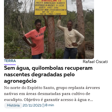
TERRA
Rafael Ciscati
Sem água, quilombolas recuperam
nascentes degradadas pelo
agronegócio
No norte do Espírito Santo, grupo replanta árvores
nativas em áreas desmatadas para cultivo de
eucalipto. Objetivo é garantir acesso à água e
preservar a cultura local
8 min
História
20/11/2021