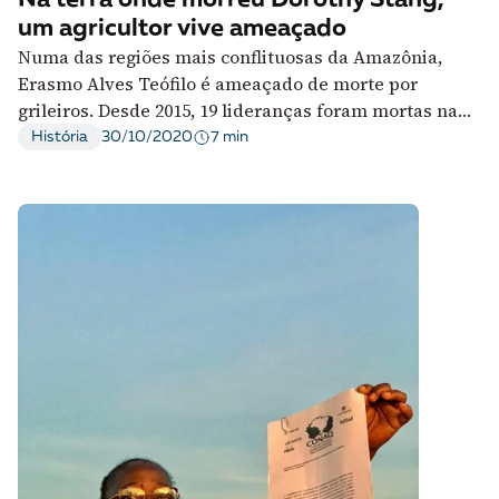
Na terra onde morreu Dorothy Stang,
um agricultor vive ameaçado
Numa das regiões mais conflituosas da Amazônia,
Erasmo Alves Teófilo é ameaçado de morte por
grileiros. Desde 2015, 19 lideranças foram mortas na
região. Ele teme ser o próximo
7 min
História
30/10/2020