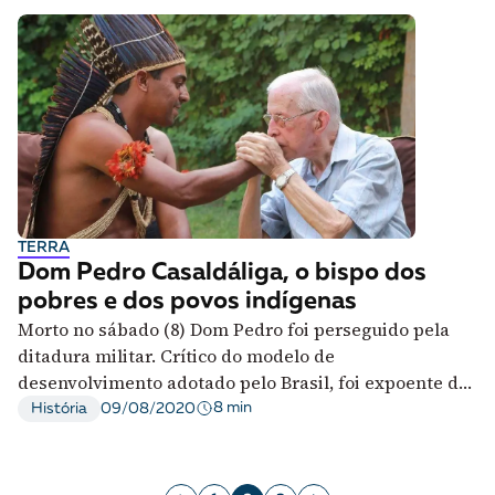
TERRA
Dom Pedro Casaldáliga, o bispo dos
pobres e dos povos indígenas
Morto no sábado (8) Dom Pedro foi perseguido pela
ditadura militar. Crítico do modelo de
desenvolvimento adotado pelo Brasil, foi expoente da
teologia da libertação
8 min
História
09/08/2020