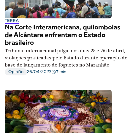
A [BD] conta as histórias de quem defende
direitos humanos no Brasil. Para continuar,
esse trabalho precisa da sua doação!
TERRA
Na Corte Interamericana, quilombolas
VEJA COMO APOIAR!
de Alcântara enfrentam o Estado
brasileiro
Tribunal internacional julga, nos dias 25 e 26 de abril,
violações praticadas pelo Estado durante operação de
base de lançamento de foguetes no Maranhão
7 min
Opinião
26/04/2023