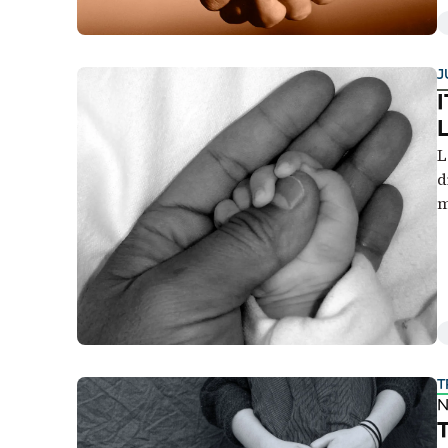
J
L
d
m
p
T
N
T