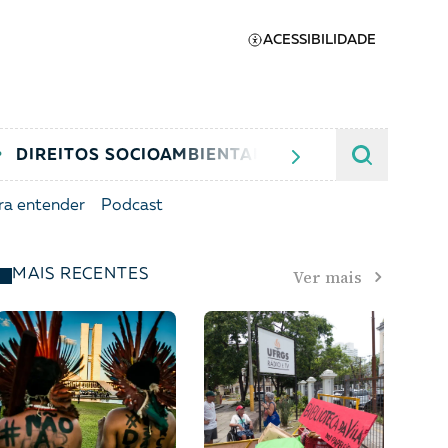
ACESSIBILIDADE
DIREITOS SOCIOAMBIENTAIS
JUSTIÇA CRIMIN
ra entender
Podcast
Apoie a Brasil de
Ver mais
MAIS RECENTES
Direitos
A [BD] conta as histórias de
quem defende direitos
humanos no Brasil. Para
continuar, esse trabalho
er
precisa da sua doação!