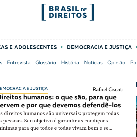
FORMATOS
mo
Migrações
Entrevista
ÇAS E ADOLESCENTES
DEMOCRACIA E JUSTIÇA
entes
Mobilização e articulação
Glossário
s
Entrevista
Glossário
História
Notícias
Opinião
Pa
ça
Mulheres
História
EMOCRACIA E JUSTIÇA
Rafael Ciscati
entais
Políticas Públicas
Notícias
ireitos humanos: o que são, para que
ervem e por que devemos defendê-los
Povos indígenas
Opinião
s direitos humanos são universais: protegem todas
s pessoas. Seu objetivo é garantir as condições
ínimas para que todos e todas vivam bem e se
Terra
Para entend
esenvolvam. Entenda por que são importante e