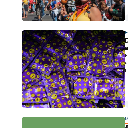
c
Liberdade de expr
D
P
D
a
R
d
p
r
M
A