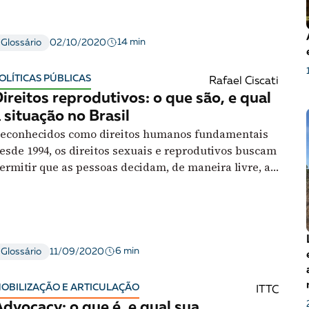
onheça dos artigos da Declaração Universal dos
essão
Tráfico de pessoas e trabalho escravo
Podcast
ireitos Humanos
14 min
Glossário
02/10/2020
OLÍTICAS PÚBLICAS
Rafael Ciscati
ireitos reprodutivos: o que são, e qual
 situação no Brasil
econhecidos como direitos humanos fundamentais
esde 1994, os direitos sexuais e reprodutivos buscam
ermitir que as pessoas decidam, de maneira livre, a
espeito de seus corpos
6 min
Glossário
11/09/2020
OBILIZAÇÃO E ARTICULAÇÃO
ITTC
dvocacy: o que é, e qual sua