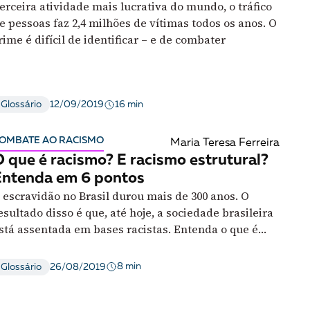
erceira atividade mais lucrativa do mundo, o tráfico
e pessoas faz 2,4 milhões de vítimas todos os anos. O
rime é difícil de identificar – e de combater
16 min
Glossário
12/09/2019
OMBATE AO RACISMO
Maria Teresa Ferreira
 que é racismo? E racismo estrutural?
Entenda em 6 pontos
 escravidão no Brasil durou mais de 300 anos. O
esultado disso é que, até hoje, a sociedade brasileira
stá assentada em bases racistas. Entenda o que é
acismo estrutural, e quais as consequências do
enômeno
8 min
Glossário
26/08/2019