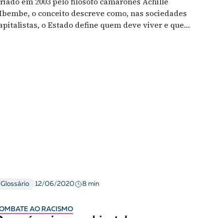
riado em 2003 pelo filósofo camaronês Achille
bembe, o conceito descreve como, nas sociedades
apitalistas, o Estado define quem deve viver e quem
eve morrer
8 min
Glossário
12/06/2020
OMBATE AO RACISMO