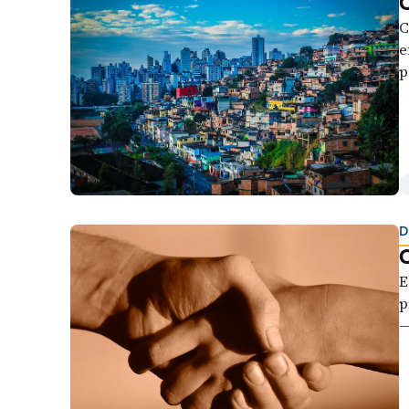
O
C
e
p
b
D
O
E
p
—