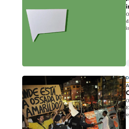
i
O
d
i
p
D
A
O
O
E
o
t