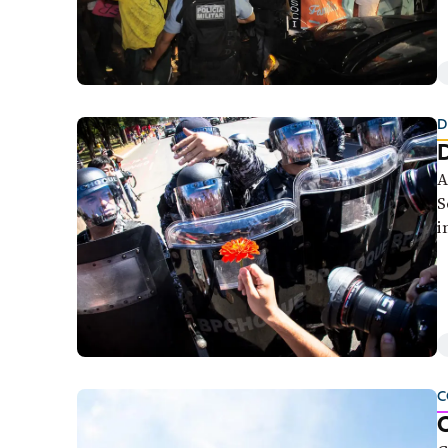
D
D
A
S
i
i
C
O